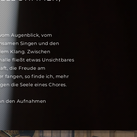
 vom Augenblick, vom
insamen Singen und den
dem Klang. Zwischen
lle fließt etwas Unsichtbares
aft, die Freude am
er fangen, so finde ich, mehr
igen die Seele eines Chores.
e an den Aufnahmen