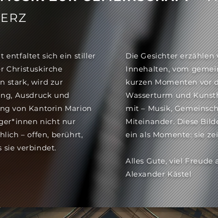
HERZ
ntfaltet sich ein stiller
Die Gesichter erzählen
 Christuskirche
Innehalten, vom geme
stark, wird zur
kurzen Momenten vor 
ang, Ausdruck und
Wasserturm und Kunstha
ng von Kantorin Marion
mit – Musik, Gemeinsch
ger*innen nicht nur
Miteinander. Diese Bild
lich – offen, berührt,
ein als Momente: sie ze
sie verbindet.
Alles Gute, viel Freud
Alexander Kästel