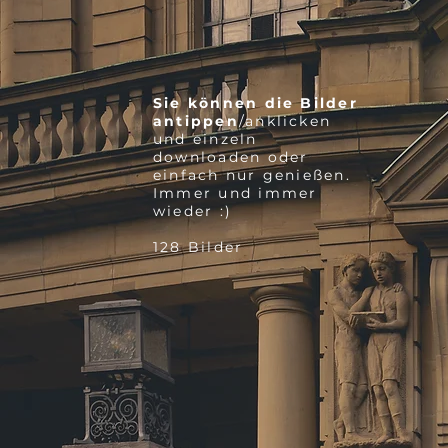
Sie können die Bilder
antippen
/anklicken
und einzeln
downloaden oder
einfach nur genießen.
Immer und immer
wieder :)
128 Bilder