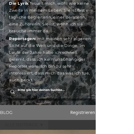
Die Lyrik
fesselt mich, wohl wie keine
Zweite in meinem Leben. Sie ist fast ein
tägliche Begleiterin, einer Beraterin,
eine Zuhörerin. Sie ist, wenn ich sie
brauche immer da.
Reportagen:
mit meinen sehr eigenen
Sicht auf die Welt und die Dinge. Im
Laufe der Jahre habe ich schnell
gelernt, dass ich kein unabhängiger
Reporter wäre. Ich bin zu sehr
interessiert, dass mich das was ich tue,
auch packt.
Registrieren
BLOG
ALLE BEITRÄGE