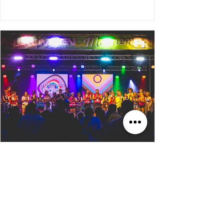
wieder angekommen bin und noch nicht
einmal zum Einkaufen kam. Schon wieder
stand ich mit meiner Kamera auf dem
Mannheimer Marktplatz. Schon wieder saß
ich bis tief in die Nacht an den Bildern. Für
meinen Blog. Für UnSocialMedia. Für
Erinnerung. Für Aufklärung. Für Sichtbarkeit.
Oberbürgermeister Christian Specht Schon
wieder bindet all das meine Kraft
13. Juli
4 Min. Lesezeit
REPORTAGE
MONNEM PRIDE 2026 II