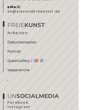
5-
7
1
1
UHR
‭+49 (
0
)
173 962 932 7‬
eMail:
ak@alexanderkaestel.de
FREIE
KUNST
Arbeiten
Dokumentation
Portrait
QueerGallery
/
/
/
/
/
/
/
/
/
/
/
Vesperkirche
.
UN
SOCIALMEDIA