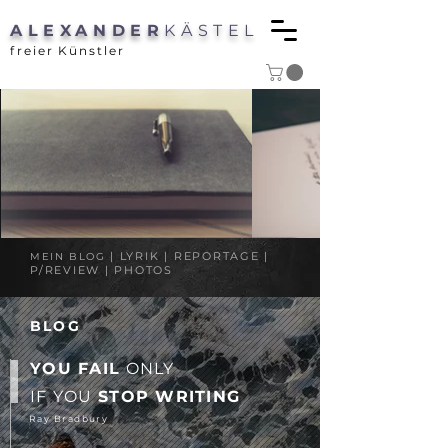
ALEXANDER
KÄSTEL
freier Künstler
| LYRIK | REPORTAGE |
MEIN BLOG
P/REVIEW | PHOTOS
BLOG
YOU FAIL
ONLY
IF YOU
STOP WRITING
Ray Bradbury