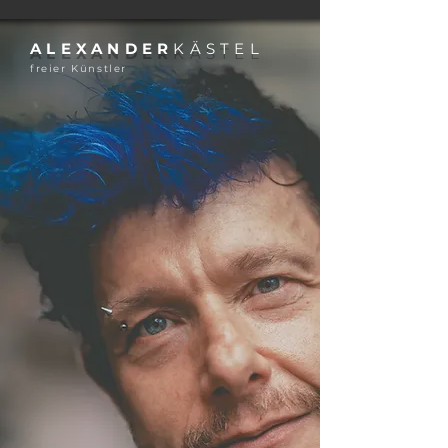
krankheitsbedingt ausgefallen. In den
Werkgesprächen des BBK Mannheim
präsentieren Künstler*innen ihre Arbeiten
anhand ausgewählter Originale und
ALEXANDER
KÄSTEL
geben Einblicke in ihre künstlerische
freier Künstler
Praxis – in Herangehensweisen,
Intentionen und Prozesse des Entstehens.
Die Reihe versteht sich als offene
Plattform für den Austausch zwischen
Kunstschaffe