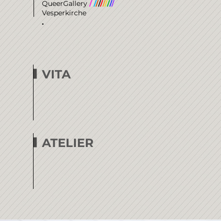
QueerGallery
/
/
/
/
/
/
/
/
/
/
/
Vesperkirche
.
VITA
ATELIER