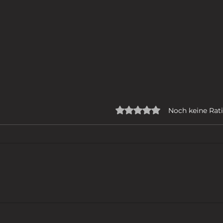
Mit 0 von 5 Sternen bew
Noch keine Rat
ICH GEHE
DER