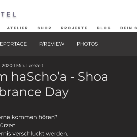
STEL
ATELIER
SHOP
PROJEKTE
BLOG
DEIN 
EPORTAGE
P/REVIEW
PHOTOS
r. 2020
1 Min. Lesezeit
 haScho’a - Shoa
rance Day
ernen bewertet.
.
Sterne kommen hören?
türzen
ernis verschluckt werden.