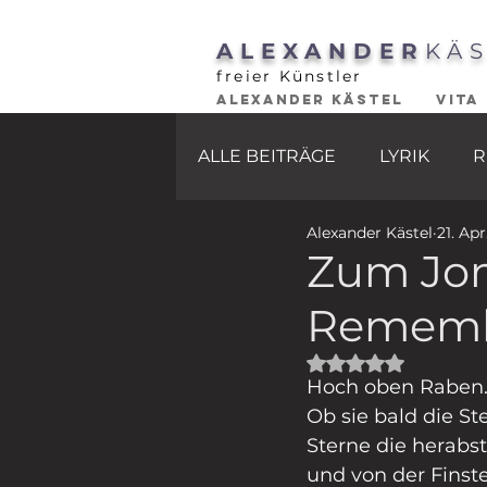
ALEXANDER
KÄ
freier Künstler
ALEXANDER KÄSTEL
VITA
ALLE BEITRÄGE
LYRIK
R
Alexander Kästel
21. Ap
Zum Jom
Rememb
Mit NaN von 5 St
Hoch oben Raben
Ob sie bald die 
Sterne die herabs
und von der Finst