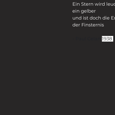
Ein Stern wird leu
ein gelber 
und ist doch die E
der Finsternis
- Paul Celan 
1938 
-