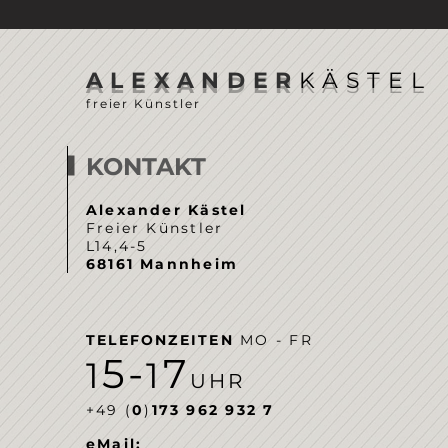
ALEXANDER
KÄSTEL
freier Künstler
KONTAKT
Alexander Kästel
Freier Künstler
L14,4-5
68161 Mannheim
TELEFONZEITEN
MO - FR
5-
7
1
1
UHR
‭+49 (
0
)
173 962 932 7‬
eMail: