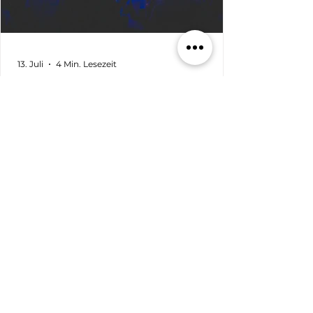
13. Juli
4 Min. Lesezeit
REPORTAGE
MONNEM PRIDE 2026 II
Bühne und Fest auf dem Alten Meßplatz Auf
der Bühne war den ganzen Nachmittag
Bewegung. Unsere Schirmsche,
Bürgermeister Thorsten Riehle und sein
Mann Markus Schwarz-Riehle, eröffneten die
Veranstaltung auf dem Alten Meßplatz.
Bürgermeister Dirk Grunert richtete
anschließend als Vertreter der Stadt
Mannheim sein Grußwort an die
Besucher*innen. Es folgten Redebeiträge der
Monnem Pride, des Queeren Zentrums
Mannheim (QZM), von PLUS Rhein-Neckar e.
V., des Migrationsbeirats Ma