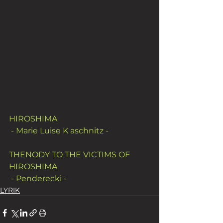
HIROSHIMA
 - Marie Luise K aschnitz -
THENODY TO THE VICTIMS OF 
HIROSHIMA
 - Penderecki - 
LYRIK