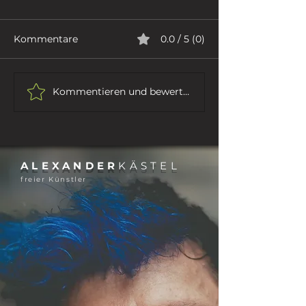
Kommentare
0.0 / 5 (0)
ICH GEHE
DER DICHTER
Kommentieren und bewerten...
ALEXANDER
KÄSTEL
freier Künstler