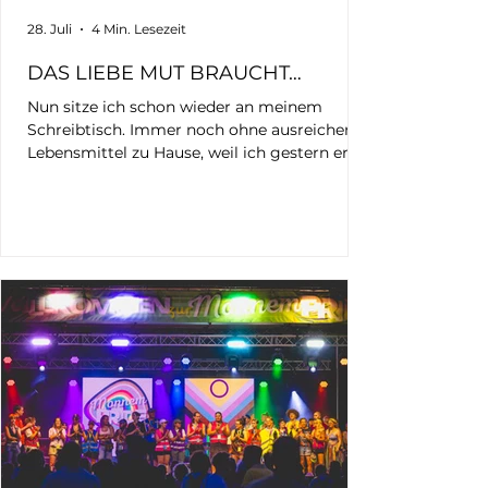
28. Juli
4 Min. Lesezeit
DAS LIEBE MUT BRAUCHT…
Nun sitze ich schon wieder an meinem
Schreibtisch. Immer noch ohne ausreichend
Lebensmittel zu Hause, weil ich gestern erst
wieder angekommen bin und noch nicht
einmal zum Einkaufen kam. Schon wieder
stand ich mit meiner Kamera auf dem
Mannheimer Marktplatz. Schon wieder saß
ich bis tief in die Nacht an den Bildern. Für
meinen Blog. Für UnSocialMedia. Für
Erinnerung. Für Aufklärung. Für Sichtbarkeit.
Oberbürgermeister Christian Specht Schon
wieder bindet all das meine Kraft