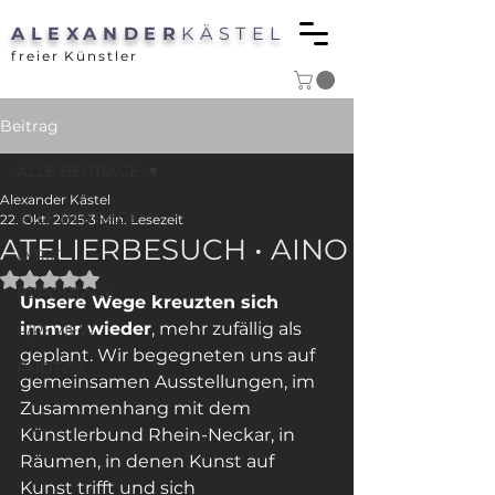
ALEXANDER
KÄSTEL
freier Künstler
Beitrag
ALLE BEITRÄGE
Alexander Kästel
ALLE BEITRÄGE
22. Okt. 2025
3 Min. Lesezeit
ATELIERBESUCH • AINO
LYRIK
Mit NaN von 5 Sternen bewertet.
REPORTAGE
Unsere Wege kreuzten sich 
immer wieder
, mehr zufällig als 
P/REVIEW
geplant. Wir begegneten uns auf 
PHOTOS
gemeinsamen Ausstellungen, im 
Zusammenhang mit dem 
Künstlerbund Rhein-Neckar, in 
Räumen, in denen Kunst auf 
Kunst trifft und sich 