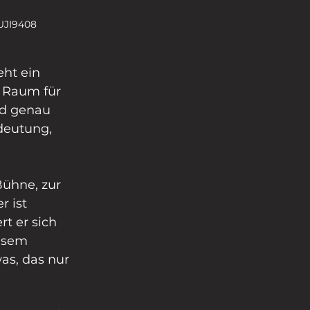
FUJI9408
eht ein 
 Raum für 
d genau 
deutung, 
Bühne, zur 
r ist 
t er sich 
esem 
as, das nur 