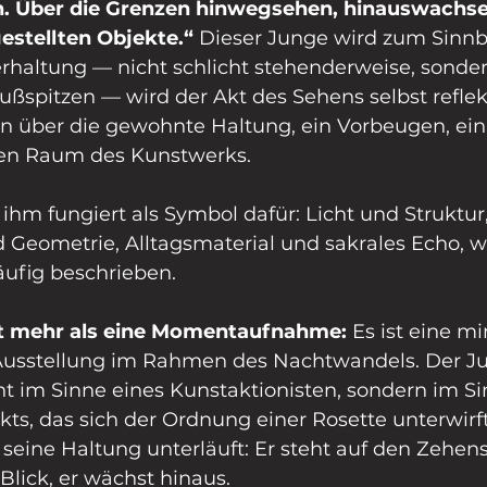
n. Über die Grenzen hinwegsehen, hinauswachsen
estellten Objekte.“ 
Dieser Junge wird zum Sinnbi
rhaltung — nicht schlicht stehenderweise, sonder
ußspitzen — wird der Akt des Sehens selbst reflekti
 über die gewohnte Haltung, ein Vorbeugen, ein 
en Raum des Kunstwerks.
 ihm fungiert als Symbol dafür: Licht und Struktur,
Geometrie, Alltagsmaterial und sakrales Echo, wi
ufig beschrieben.
st mehr als eine Momentaufnahme: 
Es ist eine mi
usstellung im Rahmen des Nachtwandels. Der Jun
t im Sinne eines Kunstaktionisten, sondern im Si
ts, das sich der Ordnung einer Rosette unterwirf
 seine Haltung unterläuft: Er steht auf den Zehens
Blick, er wächst hinaus.