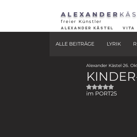
ALEXANDER
KÄ
freier Künstler
ALEXANDER KÄSTEL
VITA
ALLE BEITRÄGE
LYRIK
R
Alexander Kästel
26. Ok
KINDE
Mit NaN von 5 St
im PORT25