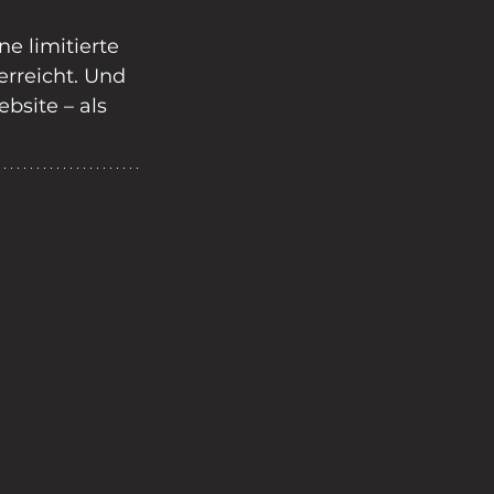
e limitierte 
erreicht. Und 
site – als 