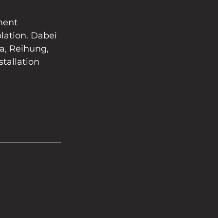
ment 
ation. Dabei 
a, Reihung, 
tallation 