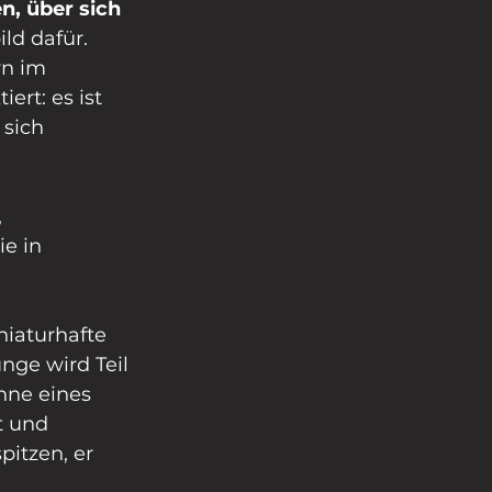
, über sich 
ld dafür. 
n im 
ert: es ist 
sich 
 
e in 
niaturhafte 
ge wird Teil 
nne eines 
t und 
pitzen, er 