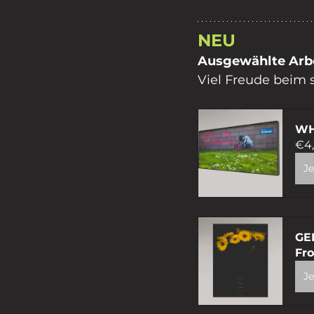
NEU 
Ausgewählte Arb
Viel Freude beim 
WH
€4
Je
GE
Fr
Je