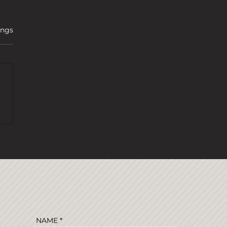
ertet.
ings
 DICHTER
NAME