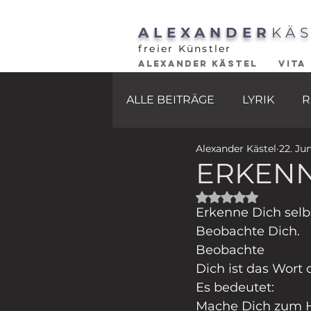
ALEXANDER
KÄ
freier Künstler
ALEXANDER KÄSTEL
VITA
ALLE BEITRÄGE
LYRIK
R
Alexander Kästel
22. Ju
ERKENN
Mit NaN von 5 St
Erkenne Dich selb
Beobachte Dich.
Beobachte
Dich ist das Wort 
Es bedeutet:
Mache Dich zum H