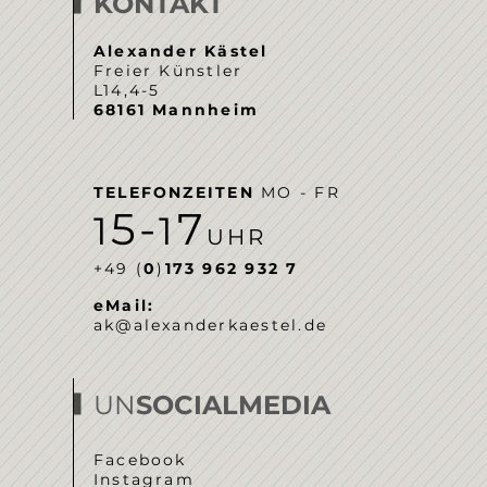
KONTAKT
Alexander Kästel
Freier Künstler
L14,4-5
68161 Mannheim
TELEFONZEITEN
MO - FR
5-
7
1
1
UHR
‭+49 (
0
)
173 962 932 7‬
eMail:
ak@alexanderkaestel.de
UN
SOCIALMEDIA
Facebook
Instagram