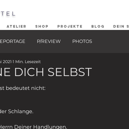
STEL
ATELIER
SHOP
PROJEKTE
BLOG
DEIN 
EPORTAGE
P/REVIEW
PHOTOS
ni 2021
1 Min. Lesezeit
E DICH SELBST
ernen bewertet.
st bedeutet nicht:
der Schlange.
errn Deiner Handlungen.