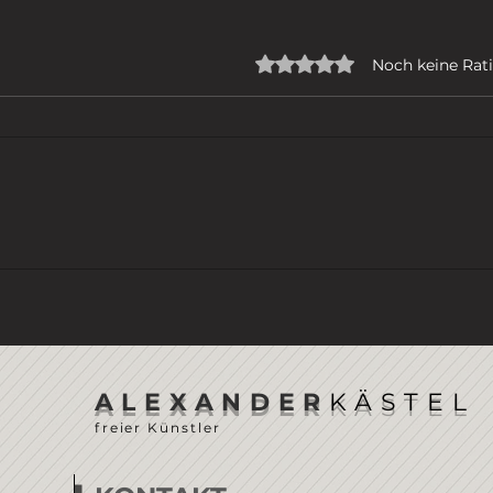
Mit 0 von 5 Sternen bew
Noch keine Rat
ICH GEHE
DER
ALEXANDER
KÄSTEL
freier Künstler