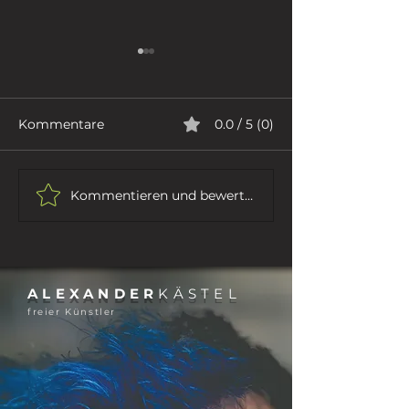
Kommentare
0.0 / 5 (0)
ICH GEHE
DER DICHTER
Kommentieren und bewerten...
ALEXANDER
KÄSTEL
freier Künstler