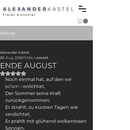
ALEXANDER
KÄSTEL
freier Künstler
Beitrag
ALLE BEITRÄGE
Alexander Kästel
ALLE BEITRÄGE
26. Aug. 2020
1 Min. Lesezeit
ENDE AUGUST
LYRIK
Mit NaN von 5 Sternen bewertet.
REPORTAGE
Noch einmal hat, auf den wir 
schon verzichtet,
P/REVIEW
Der Sommer seine Kraft 
PHOTOS
zurückgenommen;
Er strahlt, zu kürzren Tagen wie 
verdichtet,
Er prahlt mit glühend wolkenlosen 
Sonnen.