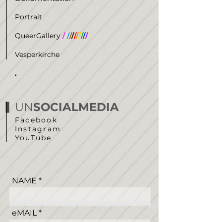
Portrait
QueerGallery
/
/
/
/
/
/
/
/
/
/
/
Vesperkirche
.
UN
SOCIALMEDIA
Facebook
Instagram
YouTube
NAME
eMAIL