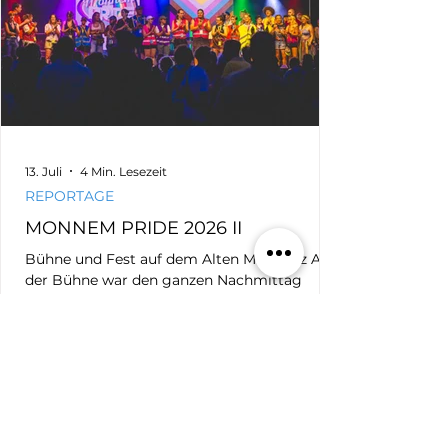
13. Juli
4 Min. Lesezeit
REPORTAGE
MONNEM PRIDE 2026 II
Bühne und Fest auf dem Alten Meßplatz Auf
der Bühne war den ganzen Nachmittag
Bewegung. Unsere Schirmsche,
Bürgermeister Thorsten Riehle und sein
Mann Markus Schwarz-Riehle, eröffneten die
Veranstaltung auf dem Alten Meßplatz.
Bürgermeister Dirk Grunert richtete
anschließend als Vertreter der Stadt
Mannheim sein Grußwort an die