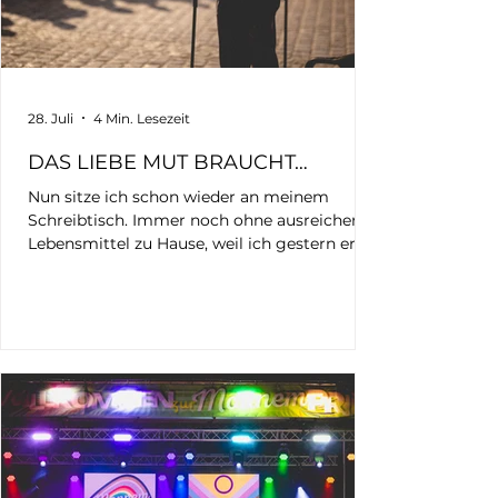
28. Juli
4 Min. Lesezeit
DAS LIEBE MUT BRAUCHT…
Nun sitze ich schon wieder an meinem
Schreibtisch. Immer noch ohne ausreichend
Lebensmittel zu Hause, weil ich gestern erst
wieder angekommen bin und noch nicht
einmal zum Einkaufen kam. Schon wieder
stand ich mit meiner Kamera auf dem
Mannheimer Marktplatz. Schon wieder saß
ich bis tief in die Nacht an den Bildern. Für
meinen Blog. Für UnSocialMedia. Für
Erinnerung. Für Aufklärung. Für Sichtbarkeit.
Oberbürgermeister Christian Specht Schon
wieder bindet all das meine Kraft