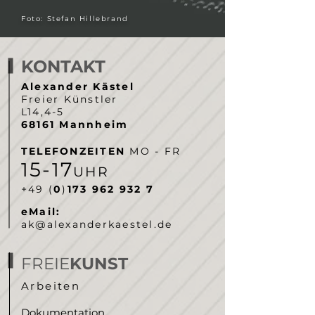
Foto: Stefan Hillebrand
KONTAKT
Alexander Kästel
Freier Künstler
L14,4-5
68161 Mannheim
TELEFONZEITEN
MO - FR
5-
7
1
1
UHR
‭+49 (
0
)
173 962 932 7‬
eMail:
ak@alexanderkaestel.de
FREIE
KUNST
Arbeiten
Dokumentation