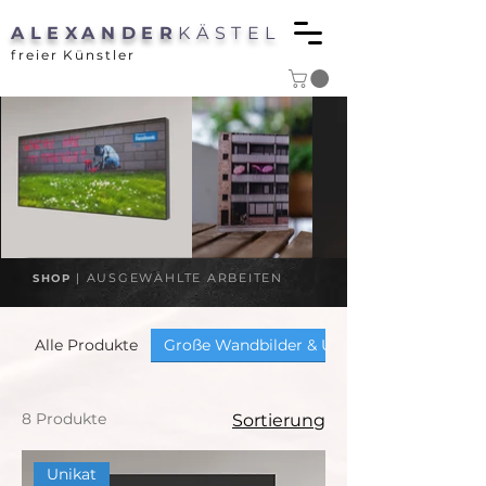
ALEXANDER
KÄSTEL
freier Künstler
| AUSGEWÄHLTE ARBEITEN
SHOP
Alle Produkte
Große Wandbilder & Unikate
8 Produkte
Sortierung
Unikat