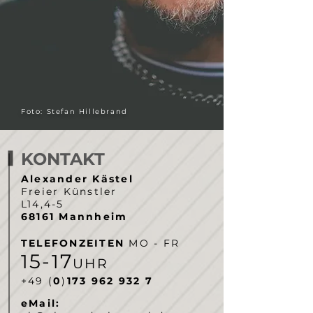
Foto: Stefan Hillebrand
KONTAKT
Alexander Kästel
Freier Künstler
L14,4-5
68161 Mannheim
TELEFONZEITEN
MO - FR
5-
7
1
1
UHR
‭+49 (
0
)
173 962 932 7‬
eMail: