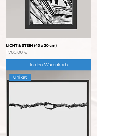
LICHT & STEIN (40 x 30 cm)
Preis
1.700,00 €
In den Warenkorb
Unikat