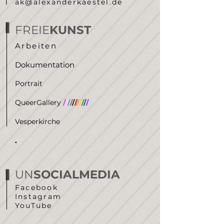
ak@alexanderkaestel.de
FREIE
KUNST
Arbeiten
Dokumentation
Portrait
QueerGallery
/
/
/
/
/
/
/
/
/
/
/
Vesperkirche
.
UN
SOCIALMEDIA
Facebook
Instagram
YouTube