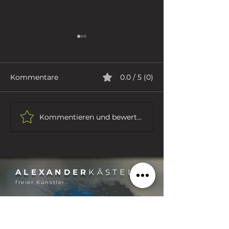
Kommentare
0.0 / 5 (0)
ICH GEBE NIC
MONNEM PRIDE 2026
Kommentieren und bewerten...
ALEXANDER
KÄSTEL
freier Künstler