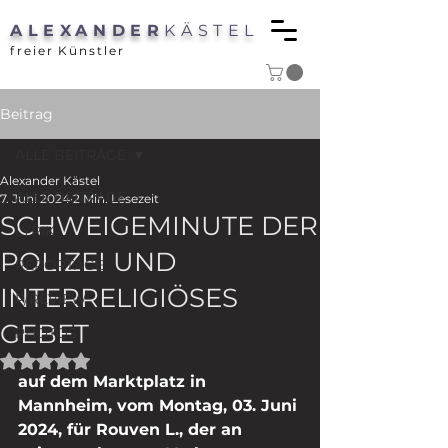
ALEXANDER
KÄSTEL
freier Künstler
Beitrag
ALLE BEITRÄGE
Alexander Kästel
ALLE BEITRÄGE
7. Juni 2024
2 Min. Lesezeit
SCHWEIGEMINUTE DER
LYRIK
POLIZEI UND
REPORTAGE
INTERRELIGIÖSES
P/REVIEW
GEBET
PHOTOS
Mit NaN von 5 Sternen bewertet.
auf dem Marktplatz in 
Mannheim, vom Montag, 03. Juni 
2024, für Rouven L., der an 