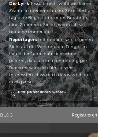
Die Lyrik
fesselt mich, wohl wie keine
Zweite in meinem Leben. Sie ist fast ein
tägliche Begleiterin, einer Beraterin,
eine Zuhörerin. Sie ist, wenn ich sie
brauche immer da.
Reportagen:
mit meinen sehr eigenen
Sicht auf die Welt und die Dinge. Im
Laufe der Jahre habe ich schnell
gelernt, dass ich kein unabhängiger
Reporter wäre. Ich bin zu sehr
interessiert, dass mich das was ich tue,
auch packt.
Registrieren
BLOG
ALLE BEITRÄGE