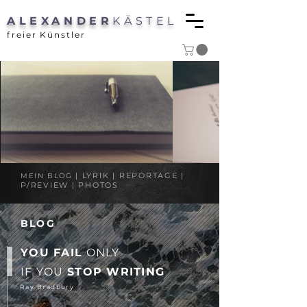
ALEXANDER
KÄSTEL
freier Künstler
| LYRIK | REPORTAGE |
MEIN BLOG
P/REVIEW | PHOTOS
BLOG
YOU FAIL
ONLY
IF YOU
STOP WRITING
Ray Bradbury