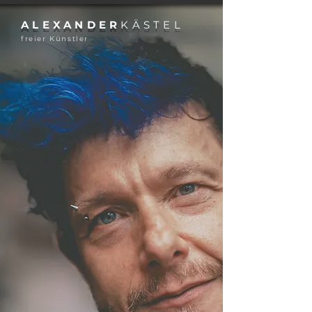
die ich an diesem Abend im Wilhelm-
Hack-Museum von Jonathan Meese
machte, wirkt für mich heute wie eine
konzentrierte Essenz seines Wesens.
Jonathan Robin Meese ist ein deutscher
ALEXANDER
KÄSTEL
Künstler. Seine Werke umfassen Malerei,
freier Künstler
Skulpturen, Installationen, Performances,
Collagen, Videokunst und Theaterarbeiten.
Da steht er – ein dunkler Monolith aus
Leder, Haar und Beharr