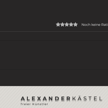
Mit 0 von 5 Sternen bew
Noch keine Rat
ICH GEHE
DER
ALEXANDER
KÄSTEL
freier Künstler