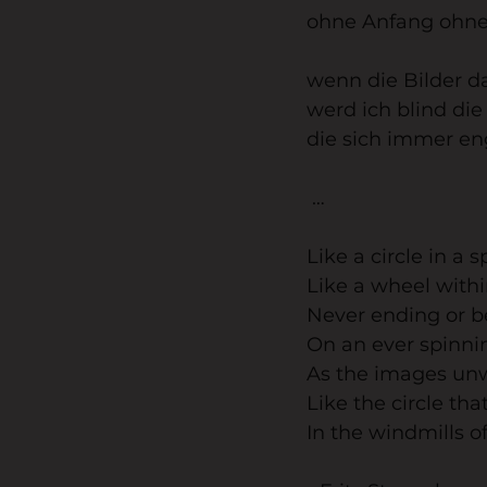
ohne Anfang ohne 
wenn die Bilder 
werd ich blind die
die sich immer eng
 …
Like a circle in a s
Like a wheel with
Never ending or b
On an ever spinni
As the images un
Like the circle tha
In the windmills o