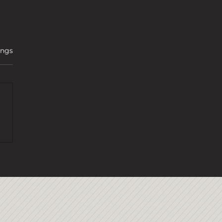
ertet.
ings
 DICHTER