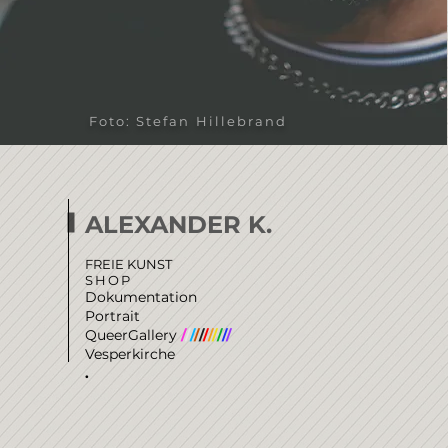
Foto: Stefan Hillebrand
ALEXANDER K.
FREIE KUNST
SHOP
Dokumentation
Portrait
QueerGallery
/
/
/
/
/
/
/
/
/
/
/
Vesperkirche
.