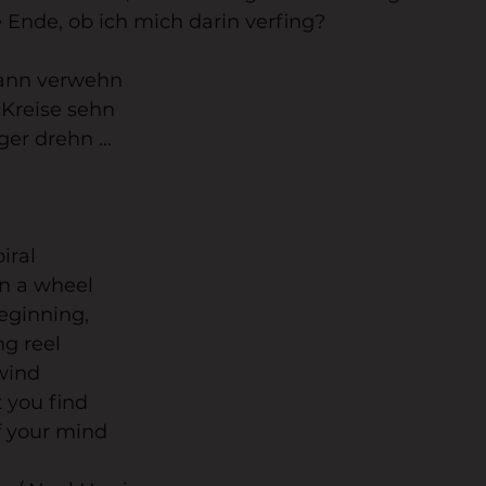
Ende, ob ich mich darin verfing?
dann verwehn
 Kreise sehn
er drehn ...
piral
in a wheel
eginning,
ng reel
wind
t you find
f your mind