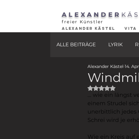
ALEXANDER
KÄ
freier Künstler
ALEXANDER KÄSTEL
VITA
ALLE BEITRÄGE
LYRIK
R
Alexander Kästel
14. Ap
Windmil
Mit NaN von 5 St
... wie ein längst 
einem Strudel sich
unerbittlich jedes
Schrei wird je erhört
Wie ein Kreis auf 