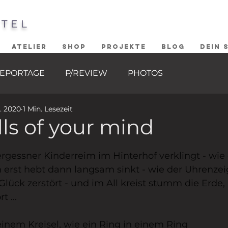
STEL
ATELIER
SHOP
PROJEKTE
BLOG
DEIN 
EPORTAGE
P/REVIEW
PHOTOS
r. 2020
1 Min. Lesezeit
ls of your mind
ernen bewertet.
vergessner Kinderreim im Hinterhof verklingt - wie e
 erst hebt dann langsam sinkt - wie der Uhrenzei
 Glück zerstört - und im All kreist stumm die Erde,
 ... 
einem Kreisel, wie ein Ring in einem Ring