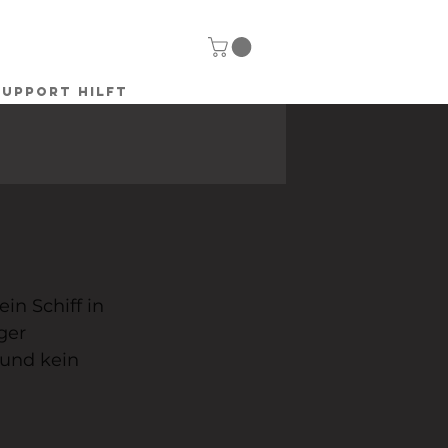
SUPPORT HILFT
in Schiff in 
ger 
 und kein 