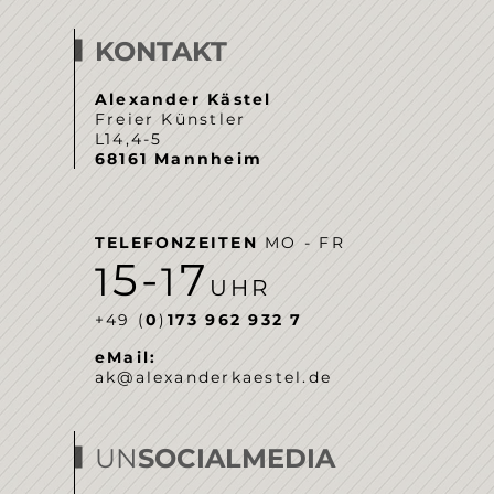
KONTAKT
Alexander Kästel
Freier Künstler
L14,4-5
68161 Mannheim
TELEFONZEITEN
MO - FR
5-
7
1
1
UHR
‭+49 (
0
)
173 962 932 7‬
eMail:
ak@alexanderkaestel.de
UN
SOCIALMEDIA