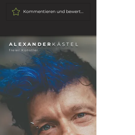
IHR SEID DAS VOLK ...
Kommentieren und bewerten...
ALEXANDER
KÄSTEL
freier Künstler