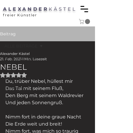
ALEXANDER
KÄSTEL
freier Künstler
Beitrag
ALLE BEITRÄGE
Alexander Kästel
ALLE BEITRÄGE
21. Feb. 2021
1 Min. Lesezeit
NEBEL
LYRIK
Mit NaN von 5 Sternen bewertet.
REPORTAGE
Du, trüber Nebel, hüllest mir
Das Tal mit seinem Fluß,
P/REVIEW
Den Berg mit seinem Waldrevier
PHOTOS
Und jeden Sonnengruß.
Nimm fort in deine graue Nacht
Die Erde weit und breit!
Nimm fort, was mich so traurig 