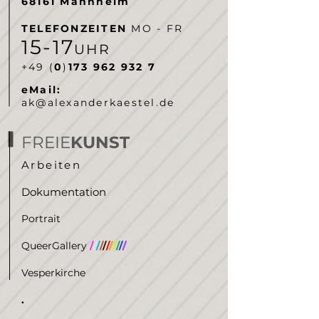
68161 Mannheim
TELEFONZEITEN
MO - FR
5-
7
1
1
UHR
‭+49 (
0
)
173 962 932 7‬
eMail:
ak@alexanderkaestel.de
FREIE
KUNST
Arbeiten
Dokumentation
Portrait
QueerGallery
/
/
/
/
/
/
/
/
/
/
/
Vesperkirche
.