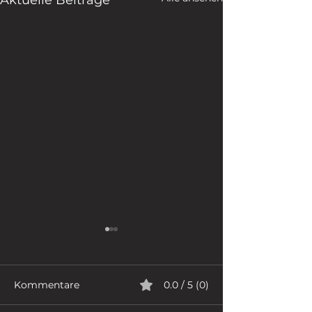
Kommentare
0.0 / 5 (0)
RHETORIK