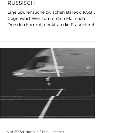
RUSSISCH
Eine Spurensuche zwischen Barock, KGB und
Gegenwart Wer zum ersten Mal nach
Dresden kommt, denkt an die Frauenkirche,
den Zwinger oder die Semperoper. Mich
beschäftigt seit Jahren etwas anderes.
Russisch. Ich habe die Sprache selbst ab der
fünften Klasse gelernt. Lesen kann ich sie bis
heute. Vieles ist verblasst, aber nicht wenige
Wörter und Redewendungen sind geblieben.
Vielleicht hörte ich deshalb genauer hin. Die
Russisch-Orthodoxe Kirche des Heiligen
Simeon vom wunderb
vor 20 Stunden
1 Min. Lesezeit