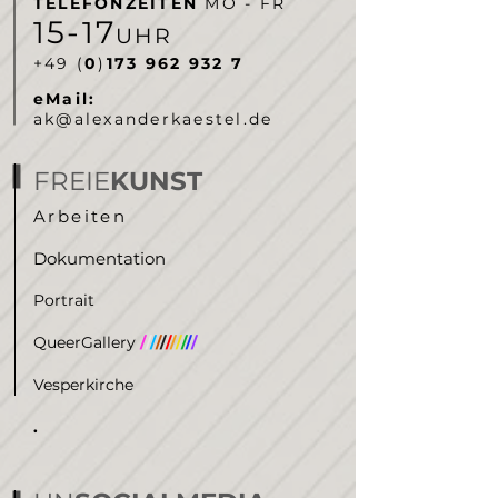
TELEFONZEITEN
MO - FR
5-
7
1
1
UHR
‭+49 (
0
)
173 962 932 7‬
eMail:
ak@alexanderkaestel.de
FREIE
KUNST
Arbeiten
Dokumentation
Portrait
QueerGallery
/
/
/
/
/
/
/
/
/
/
/
Vesperkirche
.