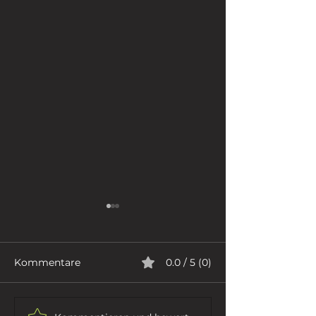
Kommentare
0.0 / 5 (0)
ICH GEHE
DER DICHTER