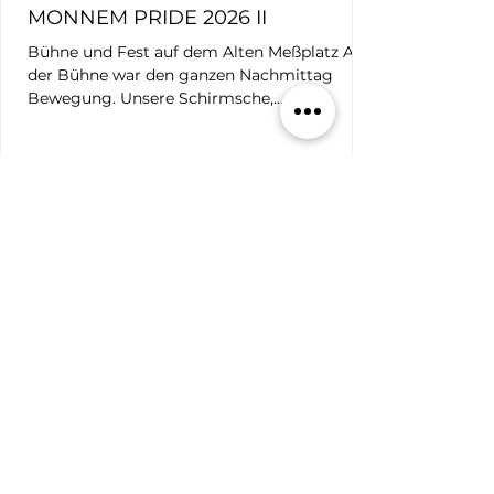
MONNEM PRIDE 2026 II
Bühne und Fest auf dem Alten Meßplatz Auf
der Bühne war den ganzen Nachmittag
Bewegung. Unsere Schirmsche,
Bürgermeister Thorsten Riehle und sein
Mann Markus Schwarz-Riehle, eröffneten die
Veranstaltung auf dem Alten Meßplatz.
Bürgermeister Dirk Grunert richtete
anschließend als Vertreter der Stadt
Mannheim sein Grußwort an die
Besucher*innen. Es folgten Redebeiträge der
Monnem Pride, des Queeren Zentrums
Mannheim (QZM), von PLUS Rhein-Neckar e.
V., des Migrationsbeirats Ma