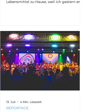
Lebensmittel zu Hause, weil ich gestern erst
wieder angekommen bin und noch nicht
einmal zum Einkaufen kam. Schon wieder
stand ich mit meiner Kamera auf dem
Mannheimer Marktplatz. Schon wieder saß
ich bis tief in die Nacht an den Bildern. Für
meinen Blog. Für UnSocialMedia. Für
Erinnerung. Für Aufklärung. Für Sichtbarkeit.
Oberbürgermeister Christian Specht Schon
wieder bindet all das meine Kraft
13. Juli
4 Min. Lesezeit
REPORTAGE