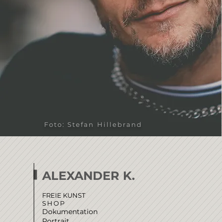
Foto: Stefan Hillebrand
ALEXANDER K.
FREIE KUNST
SHOP
Dokumentation
Portrait