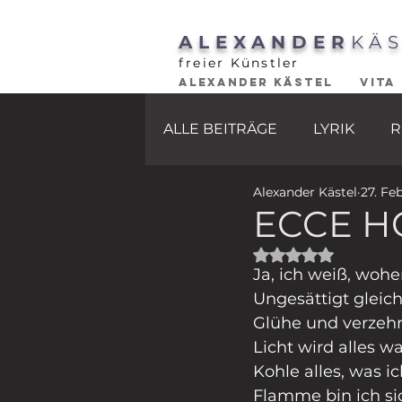
ALEXANDER
KÄ
freier Künstler
ALEXANDER KÄSTEL
VITA
ALLE BEITRÄGE
LYRIK
R
Alexander Kästel
27. Feb
ECCE 
Mit NaN von 5 St
Ja, ich weiß, woh
Ungesättigt gleic
Glühe und verzehr
Licht wird alles wa
Kohle alles, was ic
Flamme bin ich sic