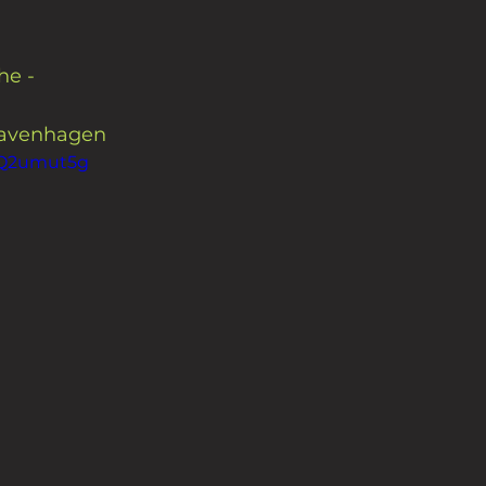
he -
Stavenhagen
6RQ2umut5g