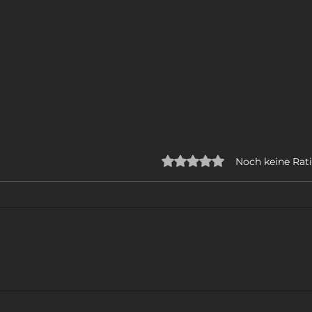
Mit 0 von 5 Sternen bew
Noch keine Rat
ICH GEHE
DER