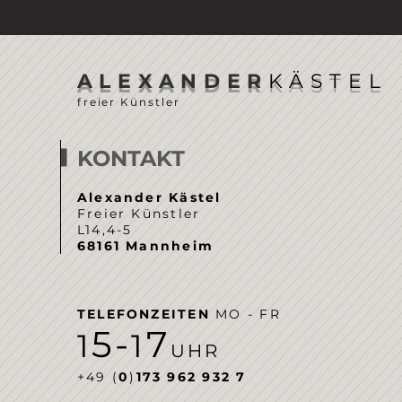
ALEXANDER
KÄSTEL
freier Künstler
KONTAKT
Alexander Kästel
Freier Künstler
L14,4-5
68161 Mannheim
TELEFONZEITEN
MO - FR
5-
7
1
1
UHR
‭+49 (
0
)
173 962 932 7‬