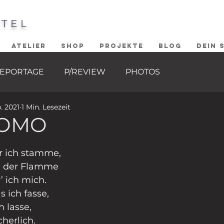
STEL
ATELIER
SHOP
PROJEKTE
BLOG
DEIN 
EPORTAGE
P/REVIEW
PHOTOS
. 2021
1 Min. Lesezeit
HOMO
ernen bewertet.
er ich stamme,
h der Flamme
’ ich mich.
s ich fasse,
h lasse,
herlich.