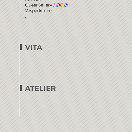
QueerGallery
/
/
/
/
/
/
/
/
/
/
/
Vesperkirche
.
VITA
ATELIER