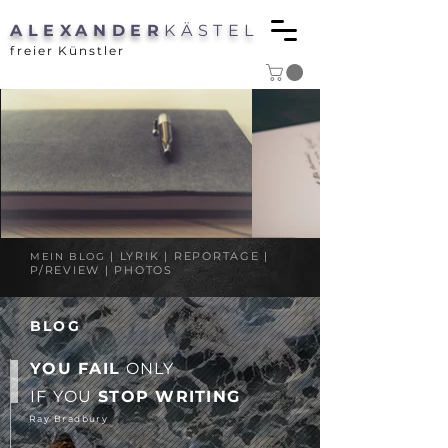
ALEXANDER
KÄSTEL
freier Künstler
| LYRIK | REPORTAGE |
MEIN BLOG
P/REVIEW | PHOTOS
BLOG
YOU FAIL
ONLY
IF YOU
STOP WRITING
Ray Bradbury