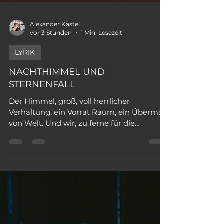
Alexander Kästel
vor 3 Stunden
1 Min. Lesezeit
LYRIK
NACHTHIMMEL UND
STERNENFALL
Der Himmel, groß, voll herrlicher
Verhaltung, ein Vorrat Raum, ein Übermaß
von Welt. Und wir, zu ferne für die
Angestaltung, zu nahe für die Abkehr
hingestellt. Da fällt ein Stern! Und unser
Wunsch an ihn, bestürzten Aufblicks,
dringend angeschlossen: Was ist
begonnen, und was ist verflossen? Was ist
verschuldet? Und was ist verziehn? -
Rainer Maria Rilke - BILDNUMMER: