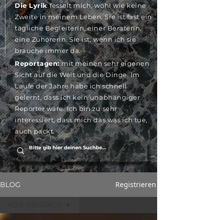
Die Lyrik
fesselt mich, wohl wie keine
Zweite in meinem Leben. Sie ist fast ein
tägliche Begleiterin, einer Beraterin,
eine Zuhörerin. Sie ist, wenn ich sie
brauche immer da.
Reportagen:
mit meinen sehr eigenen
Sicht auf die Welt und die Dinge. Im
Laufe der Jahre habe ich schnell
gelernt, dass ich kein unabhängiger
Reporter wäre. Ich bin zu sehr
interessiert, dass mich das was ich tue,
auch packt.
Registrieren
BLOG
ALLE BEITRÄGE