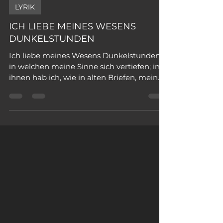
Alexander Kästel
vor 3 Stunden
1 Min. Lesezeit
LYRIK
ICH LIEBE MEINES WESENS
DUNKELSTUNDEN
Ich liebe meines Wesens Dunkelstunden,
in welchen meine Sinne sich vertiefen; in
ihnen hab ich, wie in alten Briefen, mein
täglich Leben schon gelebt gefunden und
wie Legende weit und überwunden. Aus
ihnen kommt mir Wissen, dass ich Raum
zu einem zweiten zeitlos breiten Leben
habe. Und manchmal bin ich wie der
Baum, der, reif und rauschend, über einem
Grabe den Traum erfüllt, den der
vergangne Knabe (um den sich seine
warmen Wurzeln drängen) verlor in
Traurigkeiten und Gesän