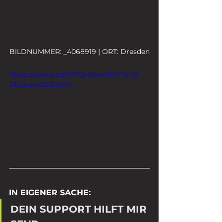
BILDNUMMER: _4068919 | ORT: Dresden
https://youtu.be/A7TQuBEw8OY?si=0-
23GwarkC6ZLXPU
IN EIGENER SACHE:
DEIN SUPPORT HILFT MIR 