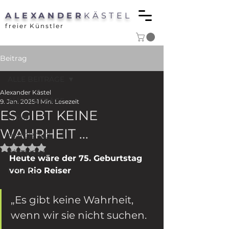
ALEXANDER
KÄSTEL
freier Künstler
Beitrag
ALLE BEITRÄGE
Alexander Kästel
ALLE BEITRÄGE
9. Jan. 2025
1 Min. Lesezeit
ES GIBT KEINE
LYRIK
WAHRHEIT ...
REPORTAGE
Mit NaN von 5 Sternen bewertet.
P/REVIEW
Heute wäre der 75. Geburtstag 
PHOTOS
von Rio Reiser
„Es gibt keine Wahrheit,
wenn wir sie nicht suchen.