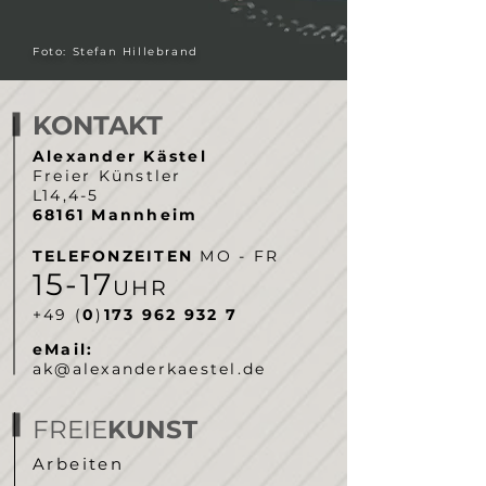
Foto: Stefan Hillebrand
KONTAKT
Alexander Kästel
Freier Künstler
L14,4-5
68161 Mannheim
TELEFONZEITEN
MO - FR
5-
7
1
1
UHR
‭+49 (
0
)
173 962 932 7‬
eMail:
ak@alexanderkaestel.de
FREIE
KUNST
Arbeiten