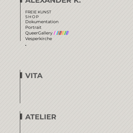
ALEXANDER K.
FREIE KUNST
SHOP
Dokumentation
Portrait
QueerGallery
/
/
/
/
/
/
/
/
/
/
/
Vesperkirche
.
VITA
ATELIER