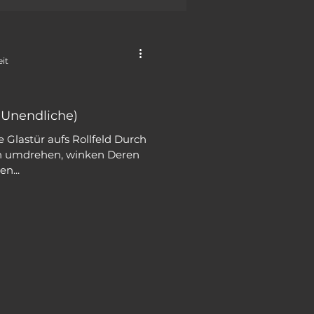
eit
 Unendliche)
e Glastür aufs Rollfeld Durch
ch umdrehen, winken Deren
n...