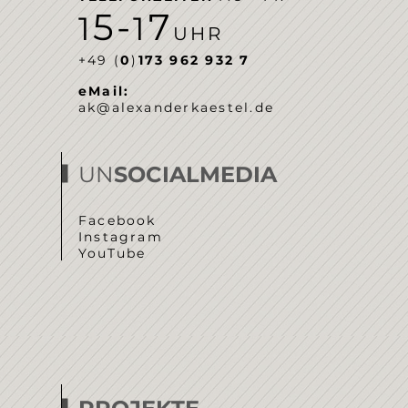
5-
7
1
1
UHR
‭+49 (
0
)
173 962 932 7‬
eMail:
ak@alexanderkaestel.de
UN
SOCIALMEDIA
Facebook
Instagram
YouTube