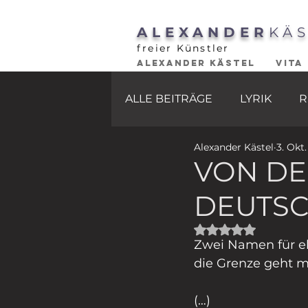
ALEXANDER
KÄ
freier Künstler
ALEXANDER KÄSTEL
VITA
ALLE BEITRÄGE
LYRIK
R
Alexander Kästel
3. Okt
VON D
DEUTS
Mit NaN von 5 St
Zwei Namen für e
die Grenze geht m
(…)