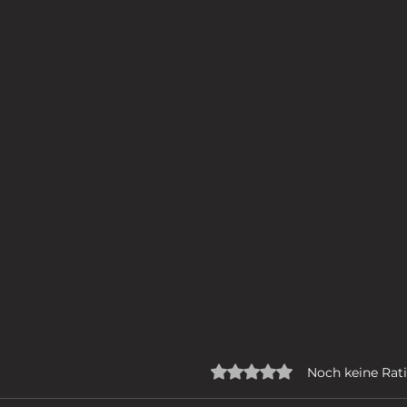
Mit 0 von 5 Sternen bew
Noch keine Rat