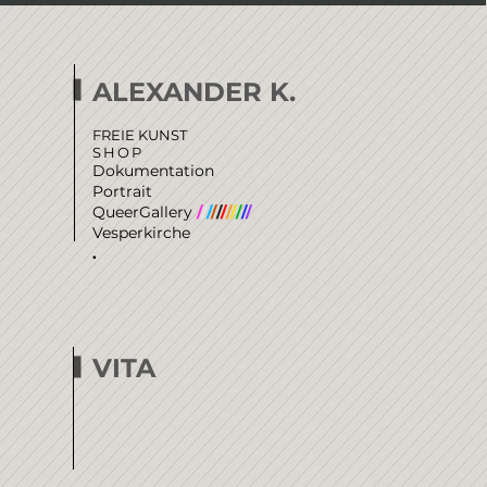
ALEXANDER K.
FREIE KUNST
SHOP
Dokumentation
Portrait
QueerGallery
/
/
/
/
/
/
/
/
/
/
/
Vesperkirche
.
VITA