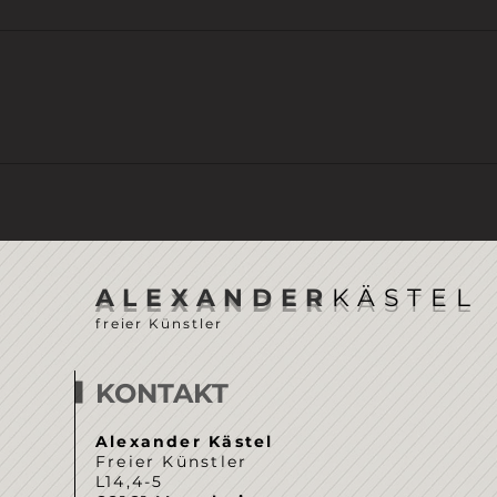
ICH GEHE
DER
ALEXANDER
KÄSTEL
freier Künstler
KONTAKT
Alexander Kästel
Freier Künstler
L14,4-5