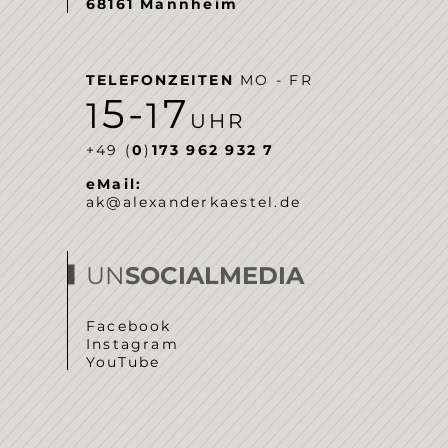
68161 Mannheim
TELEFONZEITEN
MO - FR
5-
7
1
1
UHR
‭+49 (
0
)
173 962 932 7‬
eMail:
ak@alexanderkaestel.de
UN
SOCIALMEDIA
Facebook
Instagram
YouTube