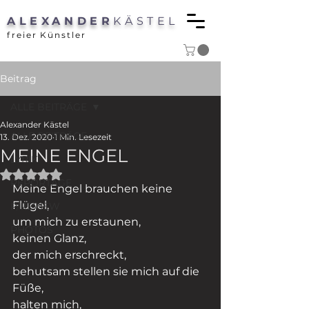
ALEXANDER
KÄSTEL
freier Künstler
Beitrag
ALLE BEITRÄGE
Alexander Kästel
ALLE BEITRÄGE
13. Dez. 2020
1 Min. Lesezeit
MEINE ENGEL
LYRIK
Mit NaN von 5 Sternen bewertet.
REPORTAGE
Meine Engel brauchen keine 
Flügel,
P/REVIEW
um mich zu erstaunen,
PHOTOS
keinen Glanz,
der mich erschreckt,
behutsam stellen sie mich auf die 
Füße,
halten mich,