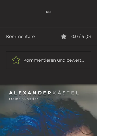
Kommentare
0.0 / 5 (0)
ICH GEHE
DER DICHTER
Kommentieren und bewerten...
ALEXANDER
KÄSTEL
freier Künstler