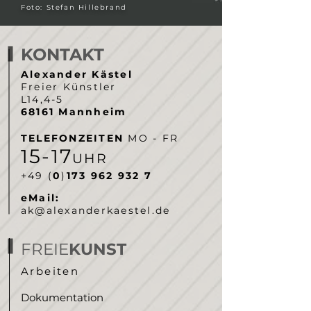
Foto: Stefan Hillebrand
KONTAKT
Alexander Kästel
Freier Künstler
L14,4-5
68161 Mannheim
TELEFONZEITEN
MO - FR
5-
7
1
1
UHR
‭+49 (
0
)
173 962 932 7‬
eMail:
ak@alexanderkaestel.de
FREIE
KUNST
Arbeiten
Dokumentation