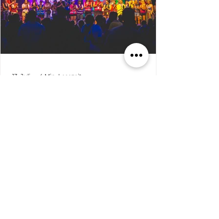
13. Juli
4 Min. Lesezeit
REPORTAGE
MONNEM PRIDE 2026 II
Bühne und Fest auf dem Alten Meßplatz Auf
der Bühne war den ganzen Nachmittag
Bewegung. Unsere Schirmsche,
Bürgermeister Thorsten Riehle und sein
Mann Markus Schwarz-Riehle, eröffneten die
Veranstaltung auf dem Alten Meßplatz.
Bürgermeister Dirk Grunert richtete
anschließend als Vertreter der Stadt
Mannheim sein Grußwort an die
Besucher*innen. Es folgten Redebeiträge der