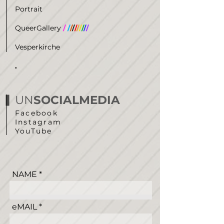
Portrait
QueerGallery
/
/
/
/
/
/
/
/
/
/
/
Vesperkirche
.
UN
SOCIALMEDIA
Facebook
Instagram
YouTube
NAME
eMAIL