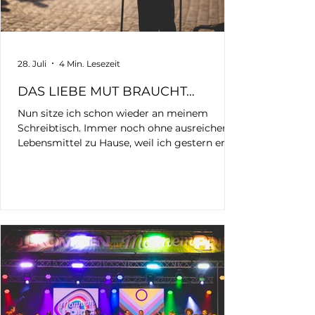
28. Juli
4 Min. Lesezeit
DAS LIEBE MUT BRAUCHT…
Nun sitze ich schon wieder an meinem
Schreibtisch. Immer noch ohne ausreichend
Lebensmittel zu Hause, weil ich gestern erst
wieder angekommen bin und noch nicht
einmal zum Einkaufen kam. Schon wieder
stand ich mit meiner Kamera auf dem
Mannheimer Marktplatz. Schon wieder saß
ich bis tief in die Nacht an den Bildern. Für
meinen Blog. Für UnSocialMedia. Für
Erinnerung. Für Aufklärung. Für Sichtbarkeit.
Oberbürgermeister Christian Specht Schon
wieder bindet all das meine Kraft