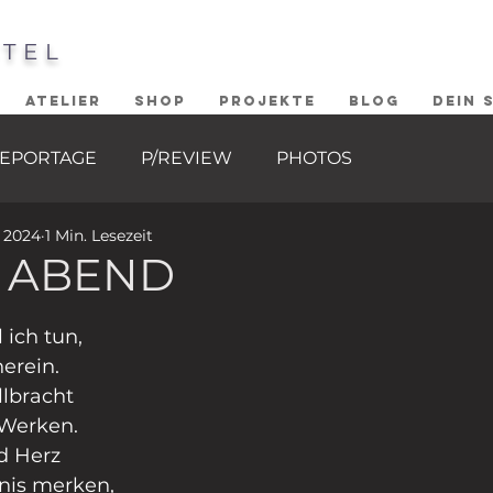
STEL
ATELIER
SHOP
PROJEKTE
BLOG
DEIN 
EPORTAGE
P/REVIEW
PHOTOS
i 2024
1 Min. Lesezeit
 ABEND
ernen bewertet.
 ich tun, 
erein.
lbracht  
 Werken.
d Herz 
nis merken,