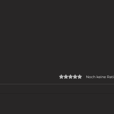
Mit 0 von 5 Sternen bew
Noch keine Rat
ICH GEHE
DER