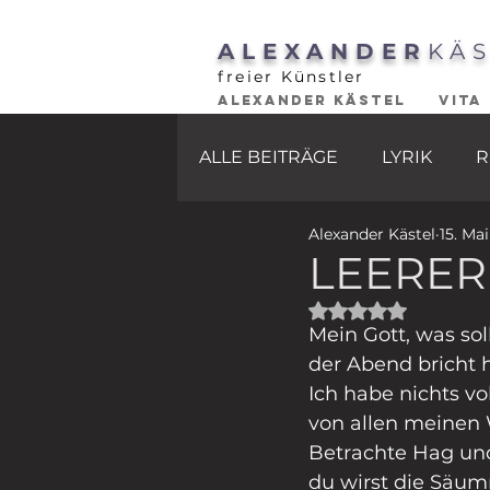
ALEXANDER
KÄ
freier Künstler
ALEXANDER KÄSTEL
VITA
ALLE BEITRÄGE
LYRIK
R
Alexander Kästel
15. Ma
LEERER
Mit NaN von 5 St
Mein Gott, was soll
der Abend bricht h
Ich habe nichts vol
von allen meinen
Betrachte Hag un
du wirst die Säum