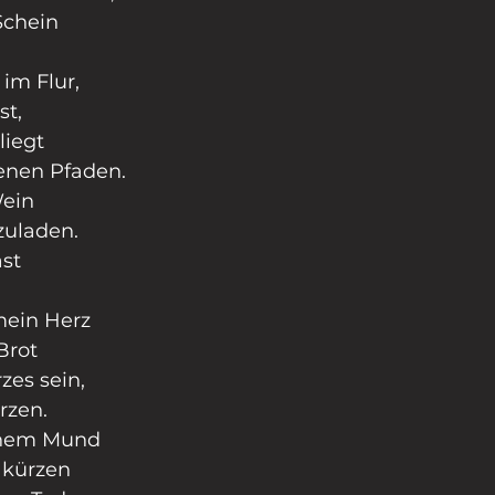
Schein
im Flur,
st,
liegt 
enen Pfaden.
ein 
zuladen.
st
ein Herz 
Brot
zes sein, 
rzen.
inem Mund 
 kürzen