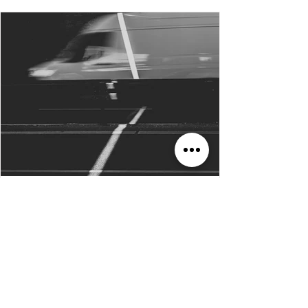
Russisch. Ich habe die Sprache selbst ab der
fünften Klasse gelernt. Lesen kann ich sie bis
heute. Vieles ist verblasst, aber nicht wenige
Wörter und Redewendungen sind geblieben.
Vielleicht hörte ich deshalb genauer hin. Die
Russisch-Orthodoxe Kirche des Heiligen
Simeon vom wunderb
vor 20 Stunden
1 Min. Lesezeit
LYRIK
DER RADWECHSEL
Ich sitze am Straßenhang, Der Fahrer
wechselt das Rad. Ich bin nicht gern, wo ich
herkomme. Ich bin nicht gern, wo ich