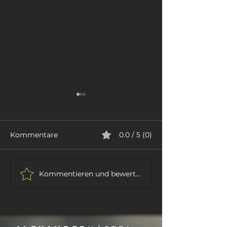
Kommentare
0.0 / 5 (0)
RHETORIK
IHR SEID DAS VOLK ...
Kommentieren und bewerten...