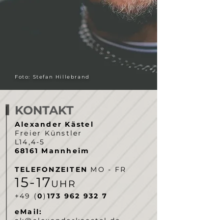
Foto: Stefan Hillebrand
KONTAKT
Alexander Kästel
Freier Künstler
L14,4-5
68161 Mannheim
TELEFONZEITEN
MO - FR
5-
7
1
1
UHR
‭+49 (
0
)
173 962 932 7‬
eMail: