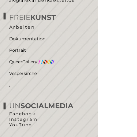
ak@alexanderkaestel.de
FREIE
KUNST
Arbeiten
Dokumentation
Portrait
QueerGallery
/
/
/
/
/
/
/
/
/
/
/
Vesperkirche
.
UN
SOCIALMEDIA
Facebook
Instagram
YouTube