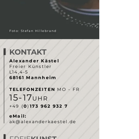
Foto: Stefan Hillebrand
KONTAKT
Alexander Kästel
Freier Künstler
L14,4-5
68161 Mannheim
TELEFONZEITEN
MO - FR
5-
7
1
1
UHR
‭+49 (
0
)
173 962 932 7‬
eMail:
ak@alexanderkaestel.de