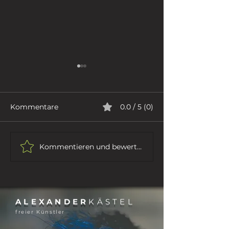
Kommentare
0.0 / 5 (0)
ICH GEHE
DER DICHTER
Kommentieren und bewerten...
ALEXANDER
KÄSTEL
freier Künstler