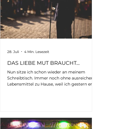
28. Juli
4 Min. Lesezeit
DAS LIEBE MUT BRAUCHT…
Nun sitze ich schon wieder an meinem
Schreibtisch. Immer noch ohne ausreichend
Lebensmittel zu Hause, weil ich gestern erst
wieder angekommen bin und noch nicht
einmal zum Einkaufen kam. Schon wieder
stand ich mit meiner Kamera auf dem
Mannheimer Marktplatz. Schon wieder saß
ich bis tief in die Nacht an den Bildern. Für
meinen Blog. Für UnSocialMedia. Für
Erinnerung. Für Aufklärung. Für Sichtbarkeit.