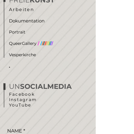
FREIE
KUNST
Arbeiten
Dokumentation
Portrait
QueerGallery
/
/
/
/
/
/
/
/
/
/
/
Vesperkirche
.
UN
SOCIALMEDIA
Facebook
Instagram
YouTube
NAME