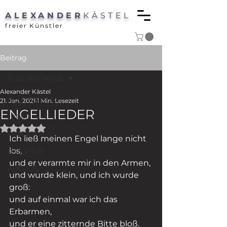
ALEXANDER
KÄSTEL
freier Künstler
Beitrag
ALLE BEITRÄGE
Alexander Kästel
ALLE BEITRÄGE
21. Jan. 2021
1 Min. Lesezeit
ENGELLIEDER
LYRIK
Mit NaN von 5 Sternen bewertet.
REPORTAGE
Ich ließ meinen Engel lange nicht 
los,
P/REVIEW
und er verarmte mir in den Armen,
PHOTOS
und wurde klein, und ich wurde 
groß:
und auf einmal war ich das 
Erbarmen,
und er eine zitternde Bitte bloß.