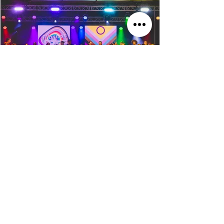
Oberbürgermeister Christian Specht Schon
wieder bindet all das meine Kraft
13. Juli
4 Min. Lesezeit
REPORTAGE
MONNEM PRIDE 2026 II
Bühne und Fest auf dem Alten Meßplatz Auf
der Bühne war den ganzen Nachmittag
Bewegung. Unsere Schirmsche,
Bürgermeister Thorsten Riehle und sein
Mann Markus Schwarz-Riehle, eröffneten die
Veranstaltung auf dem Alten Meßplatz.