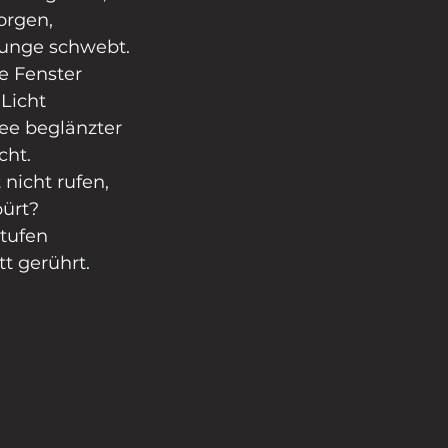
orgen,
Zunge schwebt.
e Fenster
Licht
nee beglänzter
ht.
 nicht rufen,
pürt?
tufen
tt gerührt.