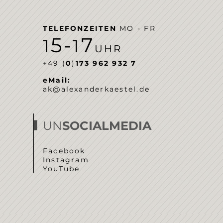
TELEFONZEITEN
MO - FR
5-
7
1
1
UHR
‭+49 (
0
)
173 962 932 7‬
eMail:
ak@alexanderkaestel.de
UN
SOCIALMEDIA
Facebook
Instagram
YouTube