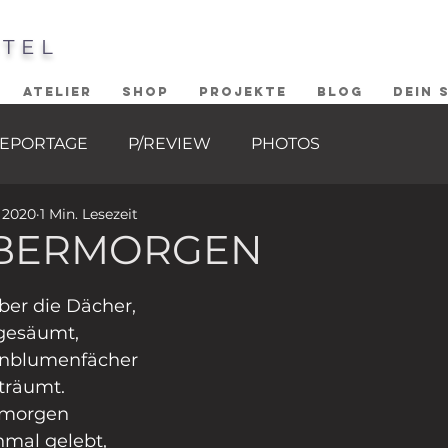
STEL
ATELIER
SHOP
PROJEKTE
BLOG
DEIN 
EPORTAGE
P/REVIEW
PHOTOS
. 2020
1 Min. Lesezeit
BERMORGEN
ernen bewertet.
ber die Dächer,
gesäumt,
senblumenfächer
träumt.
rmorgen
nmal gelebt,