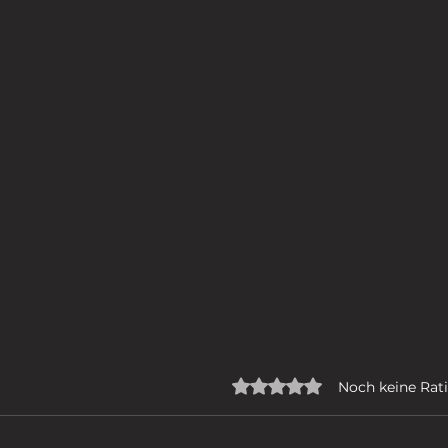
Mit 0 von 5 Sternen bew
Noch keine Rat