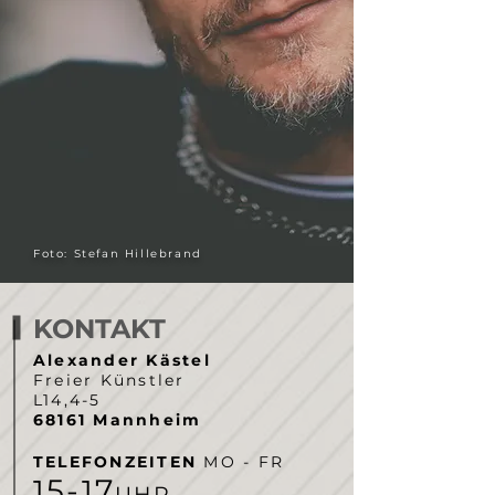
Foto: Stefan Hillebrand
KONTAKT
Alexander Kästel
Freier Künstler
L14,4-5
68161 Mannheim
TELEFONZEITEN
MO - FR
5-
7
1
1
UHR