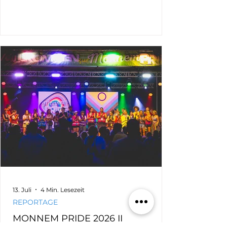
einmal zum Einkaufen kam. Schon wieder
stand ich mit meiner Kamera auf dem
Mannheimer Marktplatz. Schon wieder saß
ich bis tief in die Nacht an den Bildern. Für
meinen Blog. Für UnSocialMedia. Für
Erinnerung. Für Aufklärung. Für Sichtbarkeit.
Oberbürgermeister Christian Specht Schon
wieder bindet all das meine Kraft
13. Juli
4 Min. Lesezeit
REPORTAGE
MONNEM PRIDE 2026 II