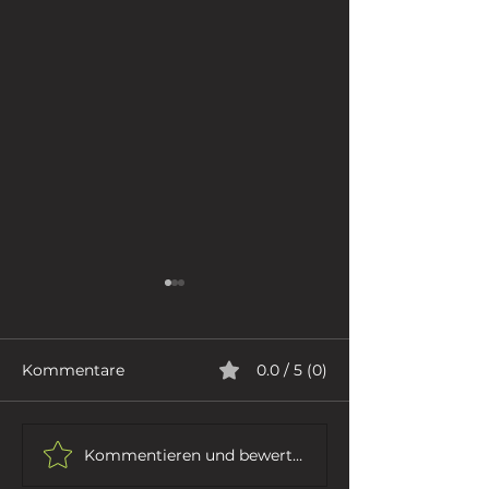
Kommentare
0.0 / 5 (0)
ICH GEHE
DER DICHTER
Kommentieren und bewerten...