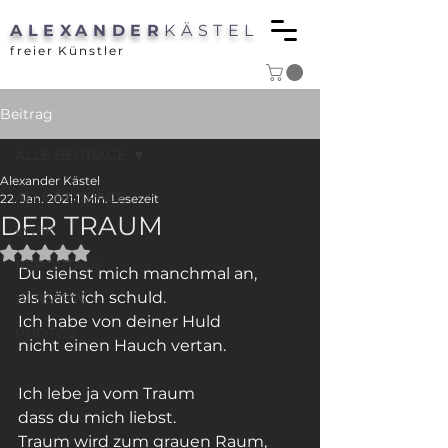
ALEXANDER
KÄSTEL
freier Künstler
Beitrag
ALLE BEITRÄGE
Alexander Kästel
ALLE BEITRÄGE
22. Jan. 2021
1 Min. Lesezeit
DER TRAUM
LYRIK
Mit NaN von 5 Sternen bewertet.
REPORTAGE
Du siehst mich manchmal an,
als hätt ich schuld.
P/REVIEW
Ich habe von deiner Huld
PHOTOS
nicht einen Hauch vertan.
Ich lebe ja vom Traum
dass du mich liebst.
Traum wird zum grauen Raum,