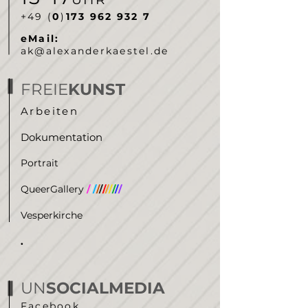
‭+49 (
0
)
173 962 932 7‬
eMail:
ak@alexanderkaestel.de
FREIE
KUNST
Arbeiten
Dokumentation
Portrait
QueerGallery
/
/
/
/
/
/
/
/
/
/
/
Vesperkirche
.
UN
SOCIALMEDIA
Facebook