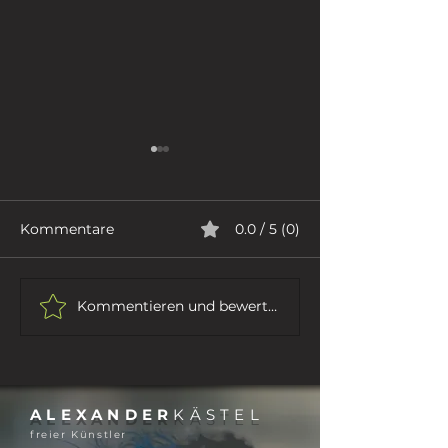
Kommentare
0.0 / 5 (0)
ICH GEHE
DER DICHTER
Kommentieren und bewerten...
ALEXANDER
KÄSTEL
freier Künstler