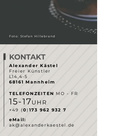
Foto: Stefan Hillebrand
KONTAKT
Alexander Kästel
Freier Künstler
L14,4-5
68161 Mannheim
TELEFONZEITEN
MO - FR
5-
7
1
1
UHR
‭+49 (
0
)
173 962 932 7‬
eMail:
ak@alexanderkaestel.de