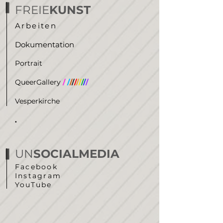
FREIE
KUNST
Arbeiten
Dokumentation
Portrait
QueerGallery
/
/
/
/
/
/
/
/
/
/
/
Vesperkirche
.
UN
SOCIALMEDIA
Facebook
Instagram
YouTube