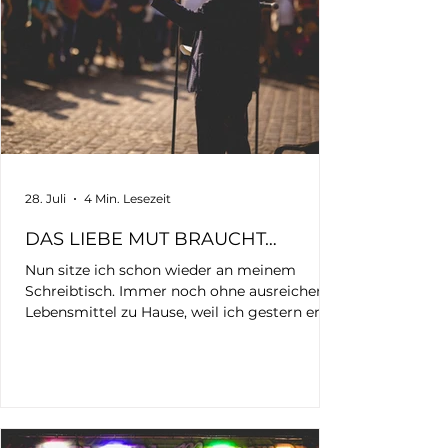
28. Juli
4 Min. Lesezeit
DAS LIEBE MUT BRAUCHT…
Nun sitze ich schon wieder an meinem
Schreibtisch. Immer noch ohne ausreichend
Lebensmittel zu Hause, weil ich gestern erst
wieder angekommen bin und noch nicht
einmal zum Einkaufen kam. Schon wieder
stand ich mit meiner Kamera auf dem
Mannheimer Marktplatz. Schon wieder saß
ich bis tief in die Nacht an den Bildern. Für
meinen Blog. Für UnSocialMedia. Für