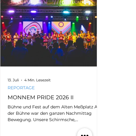
Erinnerung. Für Aufklärung. Für Sichtbarkeit.
Oberbürgermeister Christian Specht Schon
wieder bindet all das meine Kraft
13. Juli
4 Min. Lesezeit
REPORTAGE
MONNEM PRIDE 2026 II
Bühne und Fest auf dem Alten Meßplatz Auf
der Bühne war den ganzen Nachmittag
Bewegung. Unsere Schirmsche,
Bürgermeister Thorsten Riehle und sein
Mann Markus Schwarz-Riehle, eröffneten die