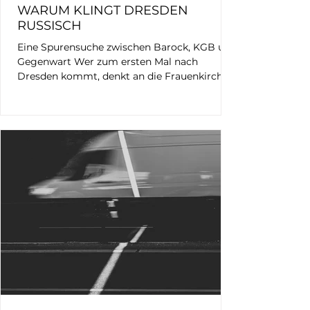
WARUM KLINGT DRESDEN
RUSSISCH
Eine Spurensuche zwischen Barock, KGB und
Gegenwart Wer zum ersten Mal nach
Dresden kommt, denkt an die Frauenkirche,
den Zwinger oder die Semperoper. Mich
beschäftigt seit Jahren etwas anderes.
Russisch. Ich habe die Sprache selbst ab der
fünften Klasse gelernt. Lesen kann ich sie bis
heute. Vieles ist verblasst, aber nicht wenige
Wörter und Redewendungen sind geblieben.
Vielleicht hörte ich deshalb genauer hin. Die
Russisch-Orthodoxe Kirche des Heiligen
Simeon vom wunderb