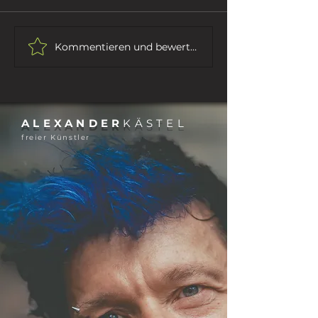
RHETORIK
IHR SEID DAS VOLK ...
Kommentieren und bewerten...
ALEXANDER
KÄSTEL
freier Künstler