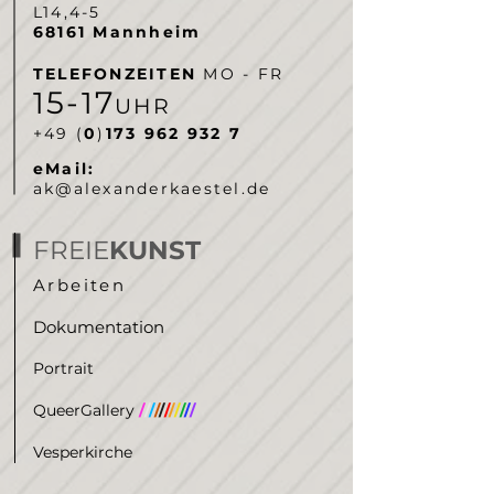
L14,4-5
68161 Mannheim
TELEFONZEITEN
MO - FR
5-
7
1
1
UHR
‭+49 (
0
)
173 962 932 7‬
eMail:
ak@alexanderkaestel.de
FREIE
KUNST
Arbeiten
Dokumentation
Portrait
QueerGallery
/
/
/
/
/
/
/
/
/
/
/
Vesperkirche