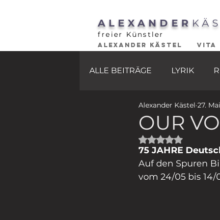
ALEXANDER
KÄ
freier Künstler
ALEXANDER KÄSTEL
VITA
ALLE BEITRÄGE
LYRIK
R
Alexander Kästel
27. Ma
OUR VO
Mit NaN von 5 St
75 JAHRE Deutsc
Auf den Spuren Bi
vom 24/05 bis 14