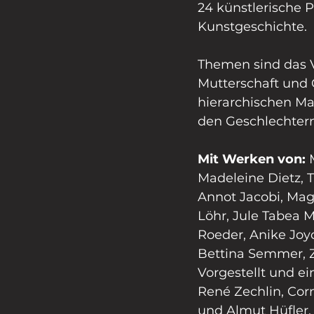
24 künstlerische 
Kunstgeschichte.
Themen sind das V
Mutterschaft und 
hierarchischen Ma
den Geschlechtern 
Mit Werken von: 
Madeleine Dietz, 
Annot Jacobi, Mag
Löhr, Jule Tabea
Roeder, Anike Joyc
Bettina Semmer, 
Vorgestellt und ei
René Zechlin, Corn
und Almut Hüfler.