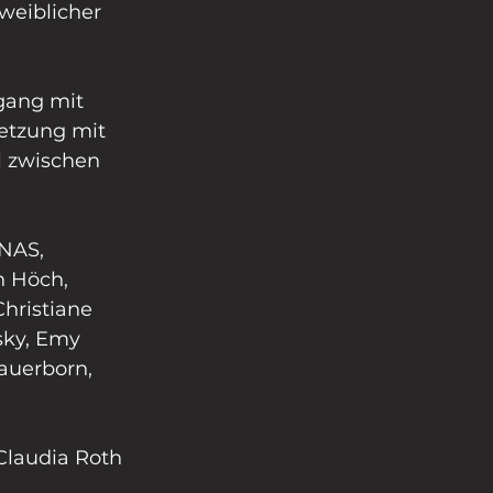
weiblicher 
gang mit 
etzung mit 
l zwischen 
NAS, 
h Höch, 
hristiane 
ky, Emy 
auerborn, 
Claudia Roth 