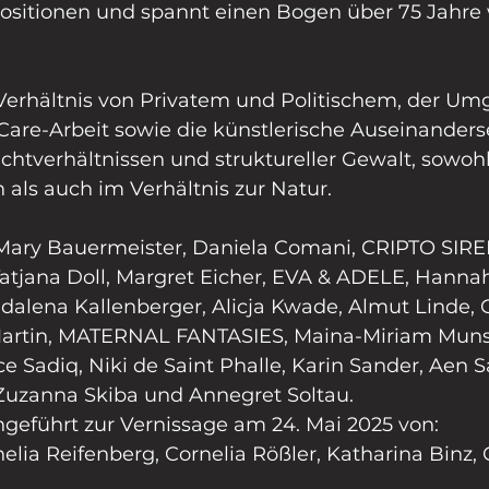
Positionen und spannt einen Bogen über 75 Jahre 
erhältnis von Privatem und Politischem, der Um
Care-Arbeit sowie die künstlerische Auseinanders
chtverhältnissen und struktureller Gewalt, sowoh
als auch im Verhältnis zur Natur.
Mary Bauermeister, Daniela Comani, CRIPTO SIRE
Tatjana Doll, Margret Eicher, EVA & ADELE, Hanna
dalena Kallenberger, Alicja Kwade, Almut Linde, C
 Martin, MATERNAL FANTASIES, Maina-Miriam Muns
e Sadiq, Niki de Saint Phalle, Karin Sander, Aen S
Zuzanna Skiba und Annegret Soltau.
ngeführt zur Vernissage am 24. Mai 2025 von:
elia Reifenberg, Cornelia Rößler, Katharina Binz, 