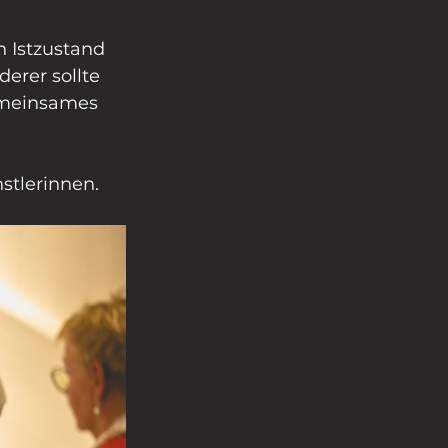
 Istzustand 
erer sollte 
gemeinsames 
tlerinnen.